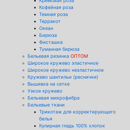
Кремовая роза
Кофейная роза
Темная роза
Терракот
Океан
Бирюза
Фисташка
Туманная бирюза
Бельевая резинка
ОПТОМ
Широкое кружево эластичное
Широкое кружево неэластичное
Кружево шантильи (реснички)
Вышивка на сетке
Узкое кружево
Бельевая микрофибра
Бельевые ткани
Трикотаж для корректирующего
белья
Кулирная гладь 100% хлопок