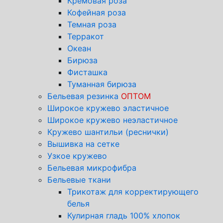
Кремовая роза
Кофейная роза
Темная роза
Терракот
Океан
Бирюза
Фисташка
Туманная бирюза
Бельевая резинка
ОПТОМ
Широкое кружево эластичное
Широкое кружево неэластичное
Кружево шантильи (реснички)
Вышивка на сетке
Узкое кружево
Бельевая микрофибра
Бельевые ткани
Трикотаж для корректирующего
белья
Кулирная гладь 100% хлопок