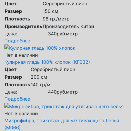
Цвет
Серебристый пион
Размер
150 см
Плотность
98 гр./метр
Производитель
Производитель Китай
Цена:
340
руб.
метр
Подробнее
Нет в наличии
Кулирная гладь 100% хлопок (КГ032)
Цвет
Серебристый пион
Размер
200 см
Плотность
140 гр/м
Цена:
440
руб.
метр
Подробнее
Нет в наличии
Микрофибра, трикотаж для утягивающего белья
(М066)