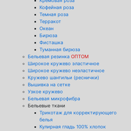
Кремовая роза
Кофейная роза
Темная роза
Терракот
Океан
Бирюза
Фисташка
Туманная бирюза
Бельевая резинка
ОПТОМ
Широкое кружево эластичное
Широкое кружево неэластичное
Кружево шантильи (реснички)
Вышивка на сетке
Узкое кружево
Бельевая микрофибра
Бельевые ткани
Трикотаж для корректирующего
белья
Кулирная гладь 100% хлопок