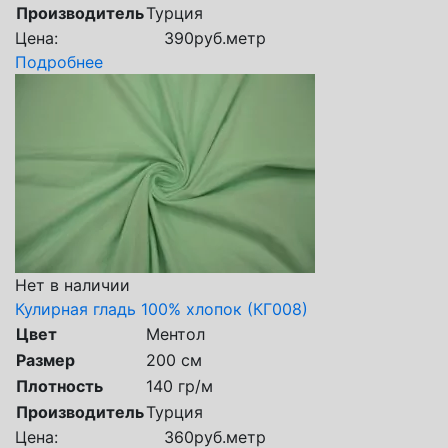
Производитель
Турция
Цена:
390
руб.
метр
Подробнее
Нет в наличии
Кулирная гладь 100% хлопок (КГ008)
Цвет
Ментол
Размер
200 см
Плотность
140 гр/м
Производитель
Турция
Цена:
360
руб.
метр