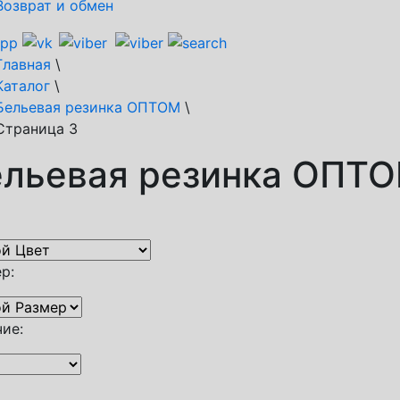
Возврат и обмен
Главная
\
Каталог
\
Бельевая резинка ОПТОМ
\
Страница 3
ельевая резинка ОПТ
р:
ие: