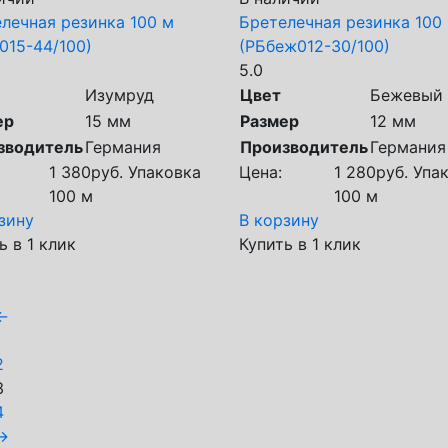
лечная резинка 100 м
Бретелечная резинка 100
015-44/100)
(РБбеж012-30/100)
5.0
Изумруд
Цвет
Бежевый
ер
15 мм
Размер
12 мм
зводитель
Германия
Производитель
Германия
1 380
руб.
Упаковка
Цена:
1 280
руб.
Упак
100 м
100 м
зину
В корзину
ь в 1 клик
Купить в 1 клик
←
1
2
3
4
→