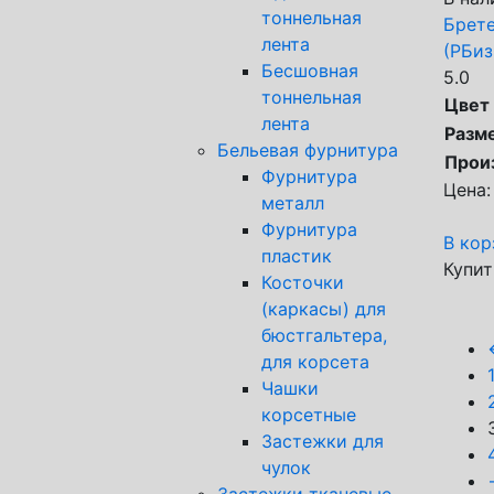
тоннельная
Брете
лента
(РБиз
Бесшовная
5.0
тоннельная
Цвет
лента
Разм
Бельевая фурнитура
Прои
Фурнитура
Цена:
металл
Фурнитура
В кор
пластик
Купит
Косточки
(каркасы) для
бюстгальтера,
для корсета
Чашки
корсетные
Застежки для
чулок
Застежки тканевые