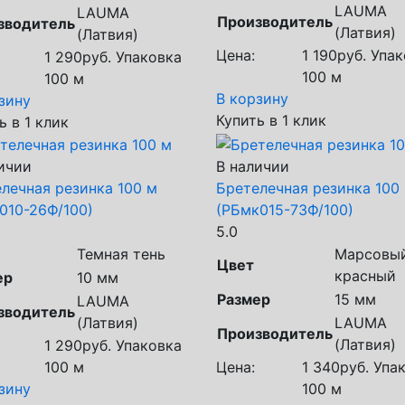
LAUMA
LAUMA
Производитель
зводитель
(Латвия)
(Латвия)
Цена:
1 190
руб.
Упак
1 290
руб.
Упаковка
100 м
100 м
В корзину
зину
Купить в 1 клик
ь в 1 клик
ичии
В наличии
лечная резинка 100 м
Бретелечная резинка 100
010-26Ф/100)
(РБмк015-73Ф/100)
5.0
Темная тень
Марсовы
Цвет
красный
ер
10 мм
Размер
15 мм
LAUMA
зводитель
(Латвия)
LAUMA
Производитель
(Латвия)
1 290
руб.
Упаковка
100 м
Цена:
1 340
руб.
Упак
зину
100 м