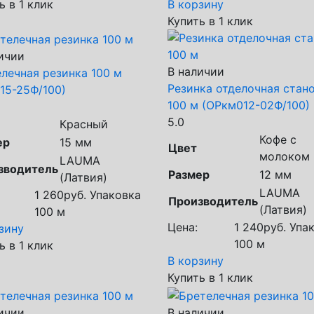
ь в 1 клик
В корзину
Купить в 1 клик
ичии
В наличии
лечная резинка 100 м
Резинка отделочная стан
15-25Ф/100)
100 м (ОРкм012-02Ф/100)
5.0
Красный
Кофе с
ер
15 мм
Цвет
молоком
LAUMA
зводитель
Размер
12 мм
(Латвия)
LAUMA
1 260
руб.
Упаковка
Производитель
(Латвия)
100 м
Цена:
1 240
руб.
Упак
зину
100 м
ь в 1 клик
В корзину
Купить в 1 клик
ичии
В наличии