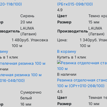
20-11Ф/100)
(РБтк015-09Ф/100)
4.9
Сирень
Цвет
Темно кр
ер
20 мм
Размер
15 мм
LAUMA
LAUMA
зводитель
Производитель
(Латвия)
(Латвия)
1 480
руб.
Упаковка
Цена:
1 340
руб.
Упак
100 м
100 м
зину
В корзину
ь в 1 клик
Купить в 1 клик
ичии
В наличии
лечная резинка 100 м
Резинка отделочная стан
016-04Ф/100)
100 м (ОРтт010-26Ф/100)
4.5
Сумеречно
Цвет
Темная т
белый
Размер
10 мм
ер
16 мм