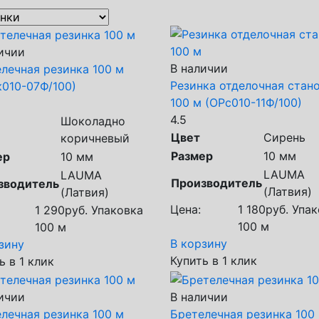
ичии
В наличии
лечная резинка 100 м
Резинка отделочная стан
010-07Ф/100)
100 м (ОРс010-11Ф/100)
4.5
Шоколадно
Цвет
Сирень
коричневый
Размер
10 мм
ер
10 мм
LAUMA
LAUMA
Производитель
зводитель
(Латвия)
(Латвия)
Цена:
1 180
руб.
Упак
1 290
руб.
Упаковка
100 м
100 м
В корзину
зину
Купить в 1 клик
ь в 1 клик
ичии
В наличии
лечная резинка 100 м
Бретелечная резинка 100