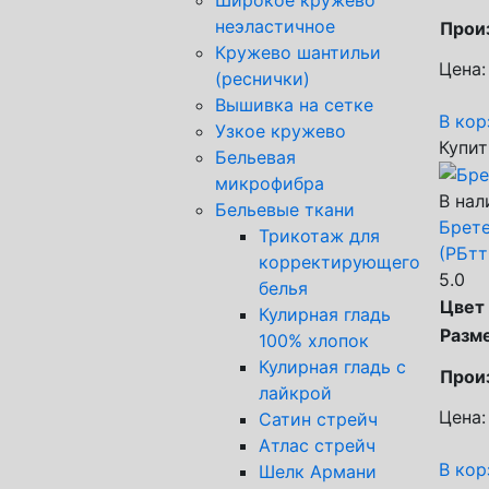
неэластичное
Прои
Кружево шантильи
Цена:
(реснички)
Вышивка на сетке
В кор
Узкое кружево
Купит
Бельевая
микрофибра
В нал
Бельевые ткани
Брете
Трикотаж для
(РБтт
корректирующего
5.0
белья
Цвет
Кулирная гладь
Разм
100% хлопок
Кулирная гладь с
Прои
лайкрой
Цена:
Сатин стрейч
Атлас стрейч
В кор
Шелк Армани