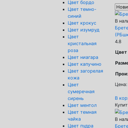
Цвет бордо
Цвет темно-
синий
В нал
Цвет крокус
Брете
Цвет изумруд
(РБшк
Цвет
4.8
кристальная
роза
Цвет
Цвет ниагара
Разм
Цвет капучино
Цвет загорелая
Прои
кожа
Цена:
Цвет
сумеречная
В кор
сирень
Купит
Цвет ментол
Цвет темная
чайка
В нал
Цвет пудра
Брете