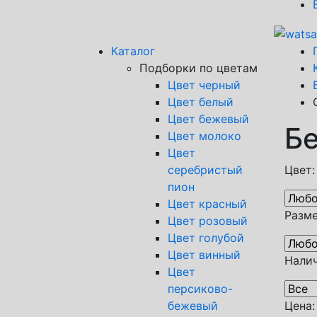
Каталог
Подборки по цветам
Цвет черный
Цвет белый
Цвет бежевый
Б
Цвет молоко
Цвет
серебристый
Цвет:
пион
Цвет красный
Разме
Цвет розовый
Цвет голубой
Цвет винный
Налич
Цвет
персиково-
бежевый
Цена: