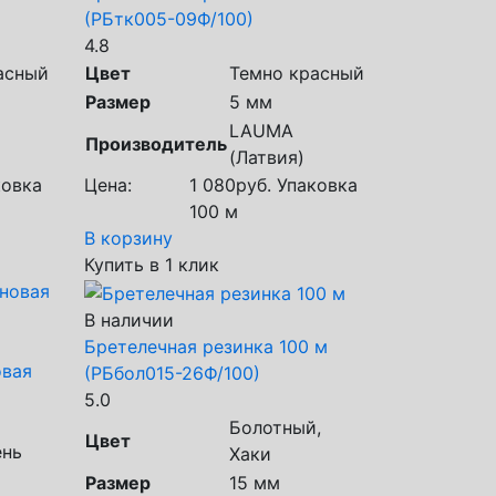
(РБтк005-09Ф/100)
4.8
асный
Цвет
Темно красный
Размер
5 мм
LAUMA
Производитель
(Латвия)
овка
Цена:
1 080
руб.
Упаковка
100 м
В корзину
Купить в 1 клик
В наличии
Бретелечная резинка 100 м
овая
(РБбол015-26Ф/100)
5.0
Болотный,
Цвет
ень
Хаки
Размер
15 мм