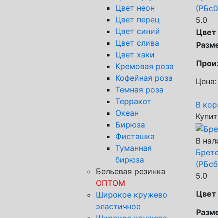
Цвет неон
(РБс0
Цвет перец
5.0
Цвет синий
Цвет
Цвет слива
Разм
Цвет хаки
Прои
Кремовая роза
Кофейная роза
Цена:
Темная роза
Терракот
В кор
Океан
Купит
Бирюза
Фисташка
В нал
Туманная
Брете
бирюза
(РБсб
Бельевая резинка
5.0
ОПТОМ
Цвет
Широкое кружево
эластичное
Разм
Широкое кружево