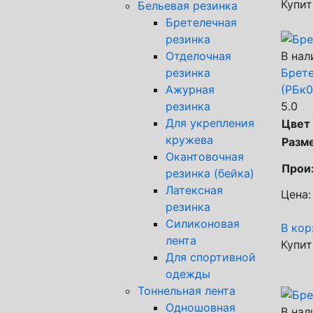
Купит
Бельевая резинка
Бретелечная
резинка
Отделочная
В нал
резинка
Брете
Ажурная
(РБк0
резинка
5.0
Для укрепления
Цвет
кружева
Разм
Окантовочная
Прои
резинка (бейка)
Латексная
Цена:
резинка
Силиконовая
В кор
лента
Купит
Для спортивной
одежды
Тоннельная лента
Одношовная
В нал