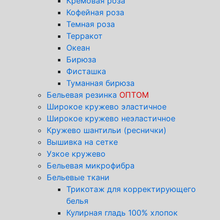
Кремовая роза
Кофейная роза
Темная роза
Терракот
Океан
Бирюза
Фисташка
Туманная бирюза
Бельевая резинка
ОПТОМ
Широкое кружево эластичное
Широкое кружево неэластичное
Кружево шантильи (реснички)
Вышивка на сетке
Узкое кружево
Бельевая микрофибра
Бельевые ткани
Трикотаж для корректирующего
белья
Кулирная гладь 100% хлопок