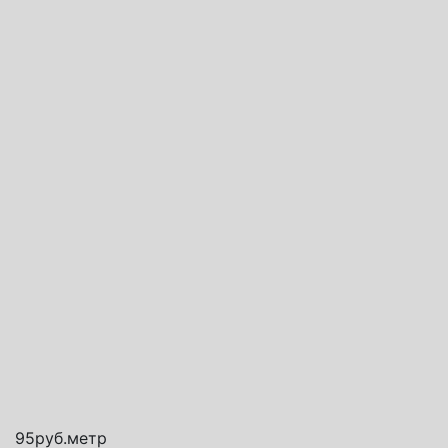
Способы доставки
Транспортная компания СДЭК
Почта России
Яндекс доставка
95
руб.
метр