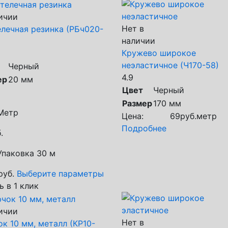
ичии
Нет в
лечная резинка (РБч020-
наличии
Кружево широкое
неэластичное (Ч170-58)
Черный
4.9
ер
20 мм
Цвет
Черный
Размер
170 мм
Метр
Цена:
69
руб.
метр
Подробнее
.
Упаковка 30 м
руб.
Выберите параметры
ь в 1 клик
ичии
Нет в
к 10 мм, металл (КР10-