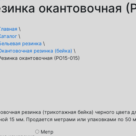
зинка окантовочная (
Главная
\
Каталог
\
Бельевая резинка
\
Окантовочная резинка (бейка)
\
Резинка окантовочная (РО15-015)
обы доставки
спортная компания СДЭК
а России
с доставка
овочная резинка (трикотажная бейка) черного цвета 
ой 15 мм. Продается метрами или упаковками по 50 м
Метр