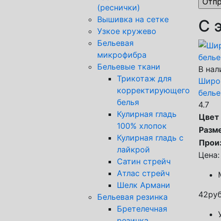
(реснички)
Вышивка на сетке
С 
Узкое кружево
Бельевая
микрофибра
Бельевые ткани
В нал
Трикотаж для
Широ
корректирующего
белье
белья
4.7
Кулирная гладь
Цвет
100% хлопок
Разм
Кулирная гладь с
Прои
лайкрой
Цена:
Сатин стрейч
Атлас стрейч
Шелк Армани
42
руб
Бельевая резинка
Бретелечная
резинка