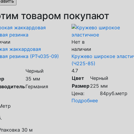
этим товаром покупают
ичии
Нет в
кая жаккардовая
наличии
вая резинка (РТч035-09)
Кружево широкое эласти
(Ч225-85)
4.7
Черный
Цвет
Черный
ер
35 мм
Размер
225 мм
зводитель
Германия
Цена:
84
руб.
метр
Подробнее
Метр
.
Упаковка 30 м