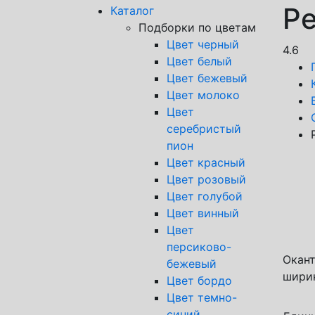
Ре
Каталог
Подборки по цветам
Цвет черный
4.6
Цвет белый
Цвет бежевый
Цвет молоко
Цвет
серебристый
пион
Цвет красный
Цвет розовый
Спос
Цвет голубой
Тран
Цвет винный
Почт
Цвет
Яндек
персиково-
Окант
бежевый
ширин
Цвет бордо
Цвет темно-
синий