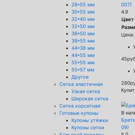
007)
28*55 мм
4.9
30*55 мм
32*40 мм
Цвет
32*50 мм
Разм
38*50 мм
Цена:
38*55 мм
44*38 мм
44*55 мм
45
руб
55*55 мм
55*57 мм
Другое
280
ру
Сетка эластичная
Купит
Узкая сетка
Широкая сетка
Сетка корсетная
В нал
Готовые купоны
Брете
Купоны утяжки
09)
Купоны сетки
5.0
Бельевой поролон