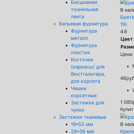
Бесшовная
тоннельная
В нал
лента
Брете
Бельевая фурнитура
19)
Фурнитура
4.6
металл
Цвет
Фурнитура
Разм
пластик
Цена:
Косточки
(каркасы) для
бюстгальтера,
46
руб
для корсета
Чашки
корсетные
1 080
Застежки для
Купит
чулок
Застежки тканевые
В нал
19*55 мм
Крючо
28*38 мм