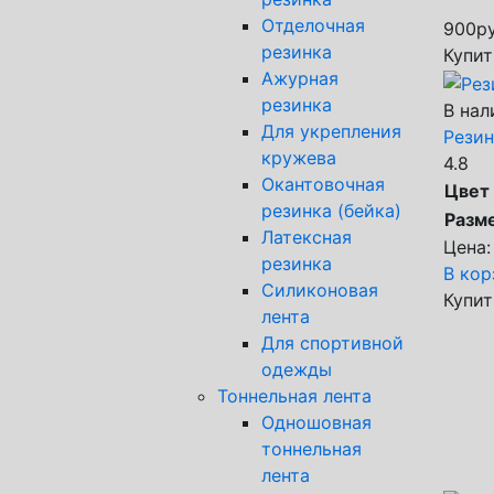
Отделочная
900
ру
резинка
Купит
Ажурная
резинка
В нал
Для укрепления
Резин
кружева
4.8
Окантовочная
Цвет
резинка (бейка)
Разм
Латексная
Цена:
резинка
В кор
Силиконовая
Купит
лента
Для спортивной
одежды
Тоннельная лента
Одношовная
тоннельная
лента