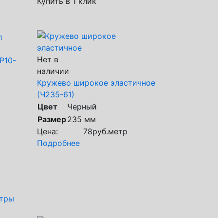
Купить в 1 клик
Нет в
Р10-
наличии
Кружево широкое эластичное
(Ч235-61)
Цвет
Черный
Размер
235 мм
Цена:
78
руб.
метр
Подробнее
етры