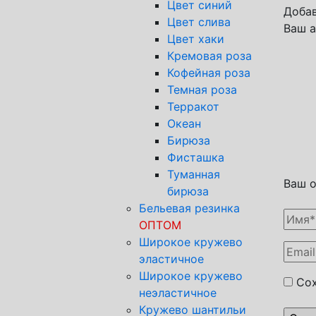
Цвет синий
Добав
Цвет слива
Ваш а
Цвет хаки
Кремовая роза
Кофейная роза
Темная роза
Терракот
Океан
Бирюза
Фисташка
Туманная
Ваш 
бирюза
Бельевая резинка
ОПТОМ
Широкое кружево
эластичное
Широкое кружево
Сох
неэластичное
Кружево шантильи