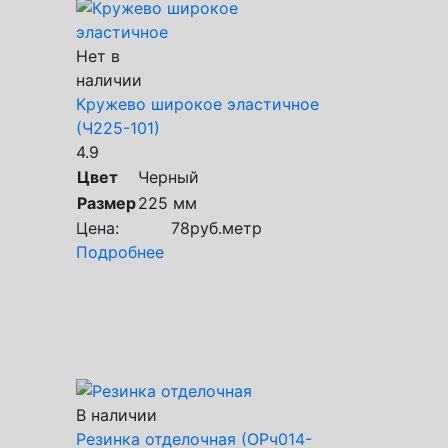
Нет в
наличии
Кружево широкое эластичное
(Ч225-101)
4.9
Цвет
Черный
Размер
225 мм
Цена:
78
руб.
метр
Подробнее
В наличии
Резинка отделочная (ОРч014-