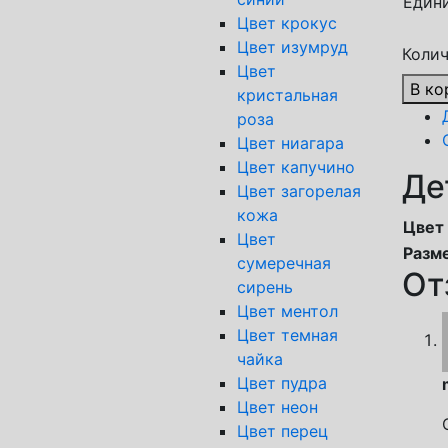
Един
Цвет крокус
Цвет изумруд
Колич
Цвет
В ко
кристальная
роза
Цвет ниагара
Цвет капучино
Де
Цвет загорелая
кожа
Цвет
Цвет
Разм
сумеречная
От
сирень
Цвет ментол
Цвет темная
чайка
Цвет пудра
Цвет неон
Цвет перец