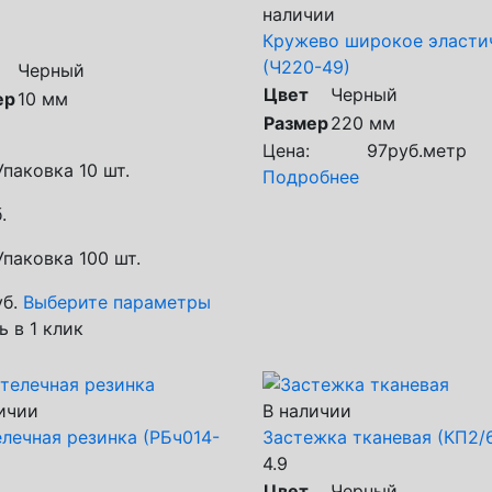
наличии
Кружево широкое эласти
(Ч220-49)
Черный
Цвет
Черный
ер
10 мм
Размер
220 мм
Цена:
97
руб.
метр
Упаковка 10 шт.
Подробнее
.
Упаковка 100 шт.
б.
Выберите параметры
ь в 1 клик
ичии
В наличии
лечная резинка (РБч014-
Застежка тканевая (КП2/
4.9
Цвет
Черный