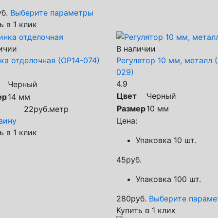
б.
Выберите параметры
ь в 1 клик
ичии
В наличии
ка отделочная (ОР14-074)
Регулятор 10 мм, металл (
029)
4.9
Черный
Цвет
Черный
ер
14 мм
Размер
10 мм
22
руб.
метр
зину
Цена:
ь в 1 клик
Упаковка 10 шт.
45
руб.
Упаковка 100 шт.
280
руб.
Выберите парам
Купить в 1 клик