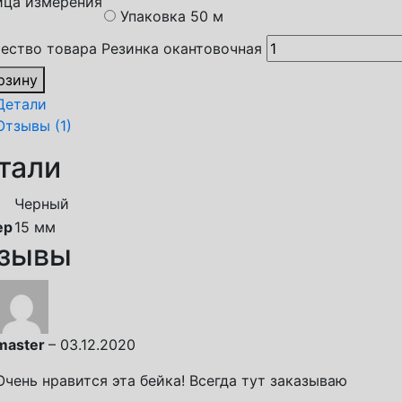
ица измерения
Упаковка 50 м
ество товара Резинка окантовочная
рзину
Детали
Отзывы (1)
тали
Черный
ер
15 мм
зывы
master
–
03.12.2020
Очень нравится эта бейка! Всегда тут заказываю