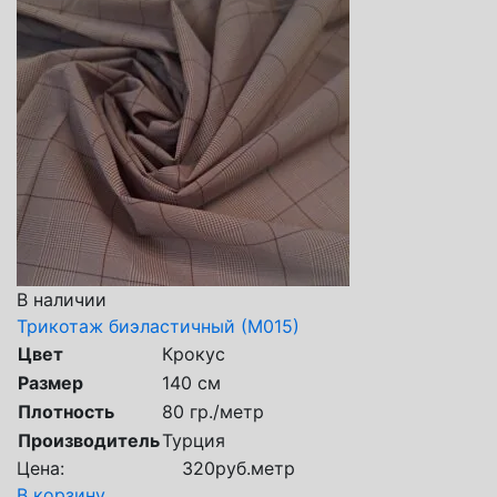
В наличии
Трикотаж биэластичный (М015)
Цвет
Крокус
Размер
140 см
Плотность
80 гр./метр
Производитель
Турция
Цена:
320
руб.
метр
В корзину