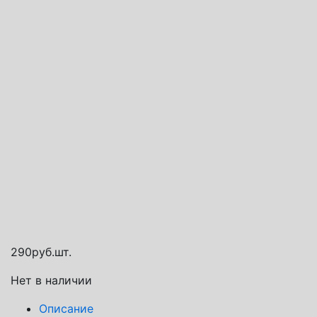
Способы доставки
Транспортная компания СДЭК
Почта России
Яндекс доставка
290
руб.
шт.
Нет в наличии
Описание