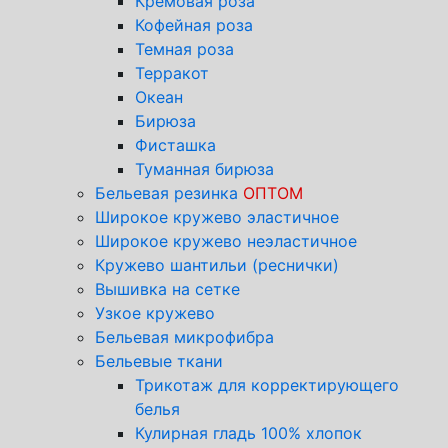
Кремовая роза
Кофейная роза
Темная роза
Терракот
Океан
Бирюза
Фисташка
Туманная бирюза
Бельевая резинка
ОПТОМ
Широкое кружево эластичное
Широкое кружево неэластичное
Кружево шантильи (реснички)
Вышивка на сетке
Узкое кружево
Бельевая микрофибра
Бельевые ткани
Трикотаж для корректирующего
белья
Кулирная гладь 100% хлопок