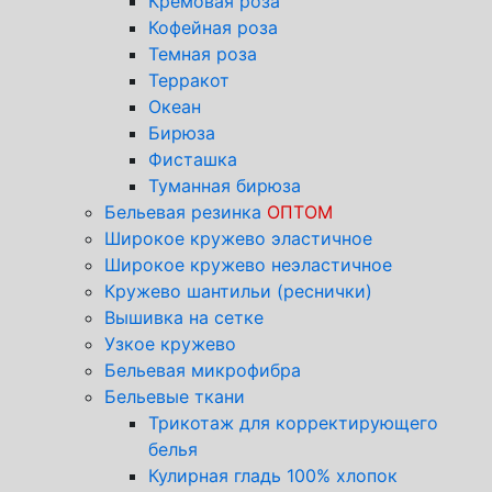
Кремовая роза
Кофейная роза
Темная роза
Терракот
Океан
Бирюза
Фисташка
Туманная бирюза
Бельевая резинка
ОПТОМ
Широкое кружево эластичное
Широкое кружево неэластичное
Кружево шантильи (реснички)
Вышивка на сетке
Узкое кружево
Бельевая микрофибра
Бельевые ткани
Трикотаж для корректирующего
белья
Кулирная гладь 100% хлопок