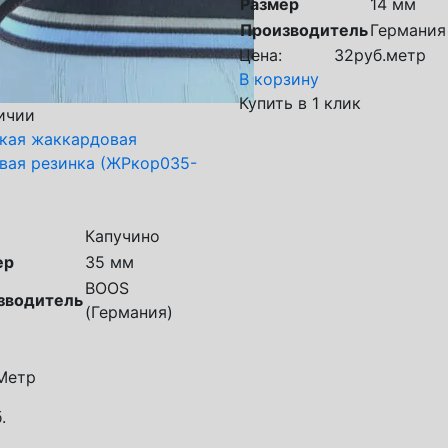
Размер
14 мм
Производитель
Германия
Цена:
32
руб.
метр
В корзину
Купить в 1 клик
ичии
кая жаккардовая
вая резинка (ЖРкор035-
Капучино
ер
35 мм
BOOS
зводитель
(Германия)
Метр
.