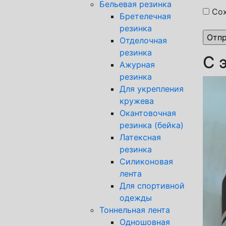
Бельевая резинка
Сох
Бретелечная
резинка
Отделочная
резинка
С 
Ажурная
резинка
Для укрепления
кружева
Окантовочная
резинка (бейка)
Латексная
резинка
Силиконовая
лента
Для спортивной
одежды
Тоннельная лента
Одношовная