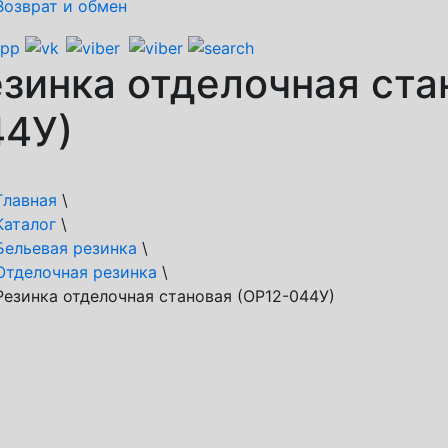
Возврат и обмен
зинка отделочная ста
44У)
Главная
\
Каталог
\
Бельевая резинка
\
Отделочная резинка
\
Резинка отделочная становая (ОР12-044У)