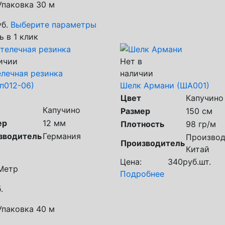
Упаковка 30 м
б.
Выберите параметры
ь в 1 клик
ичии
Нет в
лечная резинка
наличии
п012-06)
Шелк Армани (ША001)
Цвет
Капучино
Капучино
Размер
150 см
ер
12 мм
Плотность
98 гр/м
зводитель
Германия
Производ
Производитель
Китай
Цена:
340
руб.
шт.
Метр
Подробнее
.
Упаковка 40 м