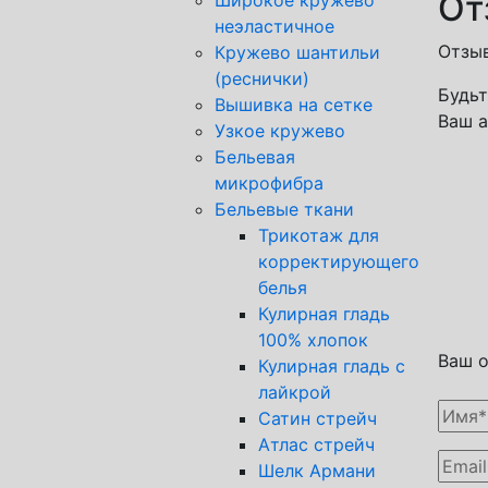
От
неэластичное
Отзыв
Кружево шантильи
(реснички)
Будьт
Вышивка на сетке
Ваш а
Узкое кружево
Бельевая
микрофибра
Бельевые ткани
Трикотаж для
корректирующего
белья
Кулирная гладь
100% хлопок
Ваш 
Кулирная гладь с
лайкрой
Сатин стрейч
Атлас стрейч
Шелк Армани