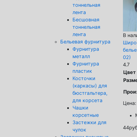
тоннельная
лента
Бесшовная
тоннельная
лента
В нал
Бельевая фурнитура
Широ
Фурнитура
белье
металл
02)
Фурнитура
4.7
пластик
Цвет
Косточки
Разм
(каркасы) для
Прои
бюстгальтера,
для корсета
Цена:
Чашки
корсетные
Застежки для
44
руб
чулок
Застежки тканевые