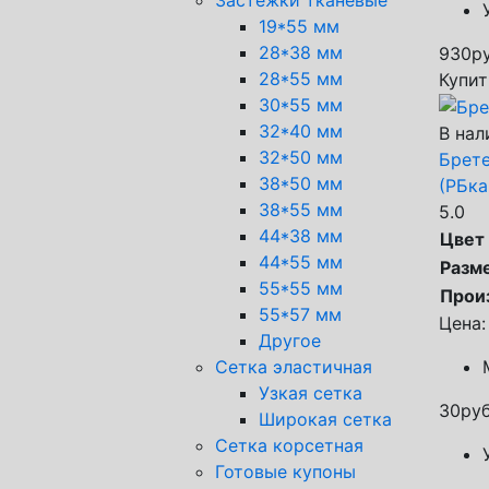
19*55 мм
28*38 мм
930
ру
28*55 мм
Купит
30*55 мм
32*40 мм
В нал
32*50 мм
Брете
38*50 мм
(РБка
38*55 мм
5.0
44*38 мм
Цвет
44*55 мм
Разм
55*55 мм
Прои
55*57 мм
Цена:
Другое
Сетка эластичная
Узкая сетка
30
руб
Широкая сетка
Сетка корсетная
Готовые купоны