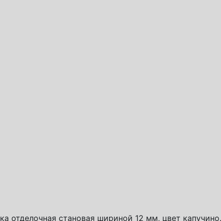
обы доставки
спортная компания СДЭК
а России
с доставка
ка отделочная становая шириной 12 мм, цвет капучин