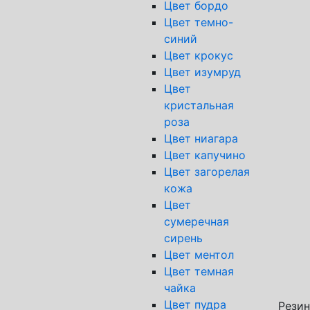
Цвет бордо
Цвет темно-
синий
Цвет крокус
Цвет изумруд
Цвет
кристальная
роза
Цвет ниагара
Цвет капучино
Цвет загорелая
кожа
Цвет
сумеречная
Спос
сирень
Тран
Цвет ментол
Почт
Цвет темная
Яндек
чайка
Цвет пудра
Резин