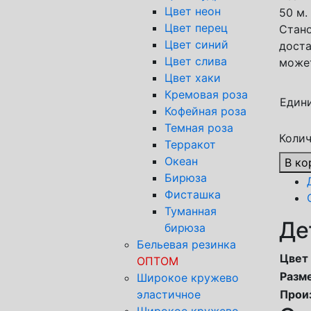
Цвет неон
50 м.
Цвет перец
Стано
Цвет синий
доста
Цвет слива
может
Цвет хаки
Кремовая роза
Един
Кофейная роза
Темная роза
Колич
Терракот
Океан
В ко
Бирюза
Фисташка
Туманная
Де
бирюза
Бельевая резинка
Цвет
ОПТОМ
Разм
Широкое кружево
эластичное
Прои
Широкое кружево