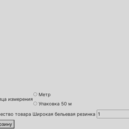
обы доставки
спортная компания СДЭК
а России
с доставка
Метр
ица измерения
Упаковка 50 м
ество товара Широкая бельевая резинка
рзину