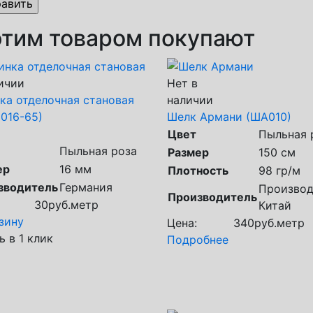
этим товаром покупают
ичии
Нет в
ка отделочная становая
наличии
016-65)
Шелк Армани (ША010)
Цвет
Пыльная 
Пыльная роза
Размер
150 см
ер
16 мм
Плотность
98 гр/м
зводитель
Германия
Производ
Производитель
30
руб.
метр
Китай
зину
Цена:
340
руб.
метр
ь в 1 клик
Подробнее