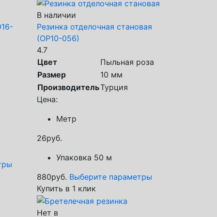
В наличии
О16-
Резинка отделочная становая
(ОР10-056)
4.7
Цвет
Пыльная роза
Размер
10 мм
Производитель
Турция
Цена:
Метр
26
руб.
Упаковка 50 м
тры
880
руб.
Выберите параметры
Купить в 1 клик
Нет в