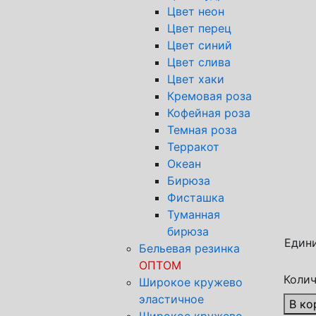
Цвет неон
Цвет перец
Цвет синий
Цвет слива
Цвет хаки
Кремовая роза
Кофейная роза
Темная роза
Терракот
Спос
Океан
Тран
Бирюза
Почт
Фисташка
Яндек
Туманная
бирюза
Един
Бельевая резинка
ОПТОМ
Колич
Широкое кружево
эластичное
В ко
Широкое кружево