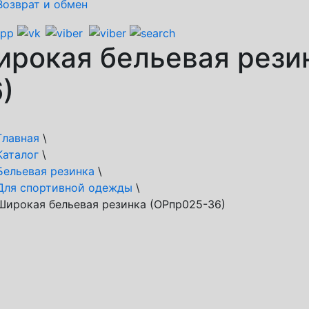
Возврат и обмен
рокая бельевая рези
)
Главная
\
Каталог
\
Бельевая резинка
\
Для спортивной одежды
\
Широкая бельевая резинка (ОРпр025-36)