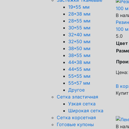
19*55 мм
28*38 мм
В нал
28*55 мм
Резин
30*55 мм
100 м
32*40 мм
5.0
32*50 мм
Цвет
38*50 мм
Разм
38*55 мм
Прои
44*38 мм
44*55 мм
Цена:
55*55 мм
55*57 мм
В кор
Другое
Купит
Сетка эластичная
Узкая сетка
Широкая сетка
Сетка корсетная
Готовые купоны
В нал