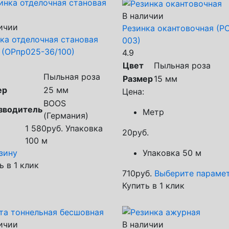
В наличии
ичии
Резинка окантовочная (Р
ка отделочная становая
003)
 (ОРпр025-36/100)
4.9
Цвет
Пыльная роза
Пыльная роза
Размер
15 мм
ер
25 мм
Цена:
BOOS
зводитель
Метр
(Германия)
1 580
руб.
Упаковка
20
руб.
100 м
Упаковка 50 м
зину
ь в 1 клик
710
руб.
Выберите параме
Купить в 1 клик
ичии
В наличии