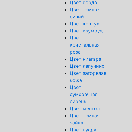
Цвет бордо
Цвет темно-
синий
Цвет крокус
Цвет изумруд
Цвет
кристальная
роза
Цвет ниагара
Цвет капучино
Цвет загорелая
кожа
Цвет
сумеречная
сирень
Цвет ментол
Цвет темная
чайка
Цвет пудра