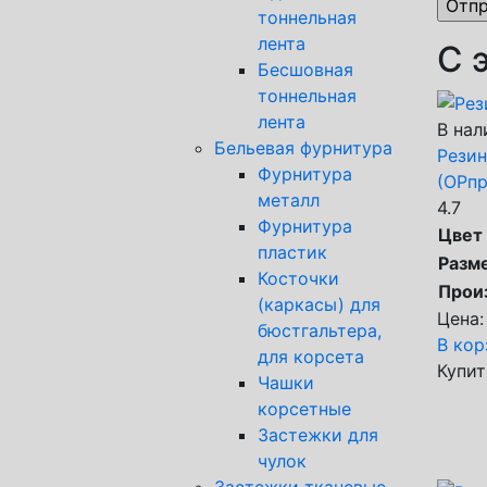
тоннельная
лента
С 
Бесшовная
тоннельная
лента
В нал
Бельевая фурнитура
Резин
Фурнитура
(ОРпр
металл
4.7
Фурнитура
Цвет
пластик
Разм
Косточки
Прои
(каркасы) для
Цена:
бюстгальтера,
В кор
для корсета
Купит
Чашки
корсетные
Застежки для
чулок
Застежки тканевые