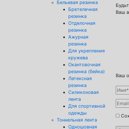
Бельевая резинка
Будьт
Бретелечная
Ваш а
резинка
Отделочная
резинка
Ажурная
резинка
Для укрепления
кружева
Окантовочная
резинка (бейка)
Ваш 
Латексная
резинка
Силиконовая
лента
Для спортивной
одежды
Сох
Тоннельная лента
Одношовная