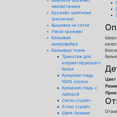
неэластичное
Кружево шантильи
(реснички)
Оп
Вышивка на сетке
Узкое кружево
Бельевая
Широк
микрофибра
качес
Бельевые ткани
боксе
Трикотаж для
белья
корректирующего
Де
белья
Кулирная гладь
Цвет
100% хлопок
Разм
Кулирная гладь с
Прои
лайкрой
От
Сатин стрейч
Атлас стрейч
Отзыв
Шелк Армани