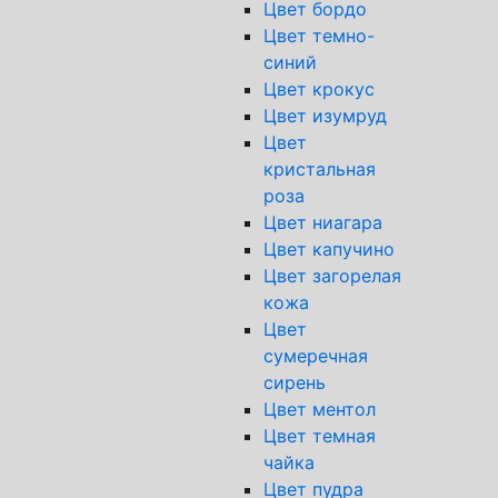
Цвет бордо
Цвет темно-
синий
Цвет крокус
Цвет изумруд
Цвет
кристальная
роза
Цвет ниагара
Цвет капучино
Цвет загорелая
кожа
Цвет
сумеречная
сирень
Цвет ментол
Цвет темная
чайка
Цвет пудра