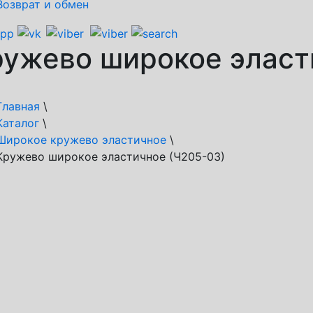
Возврат и обмен
ужево широкое эласт
Главная
\
Каталог
\
Широкое кружево эластичное
\
Кружево широкое эластичное (Ч205-03)