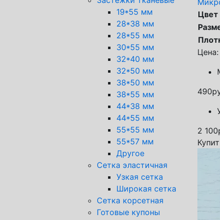
Микр
19*55 мм
Цвет
28*38 мм
Разм
28*55 мм
Плот
30*55 мм
Цена:
32*40 мм
32*50 мм
38*50 мм
490
ру
38*55 мм
44*38 мм
44*55 мм
55*55 мм
2 100
55*57 мм
Купит
Другое
Сетка эластичная
Узкая сетка
Широкая сетка
Сетка корсетная
Готовые купоны