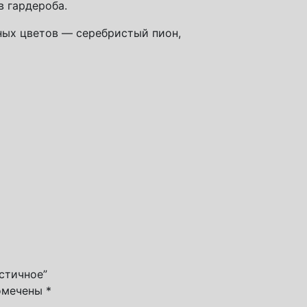
в гардероба.
ных цветов — серебристый пион,
стичное”
помечены
*