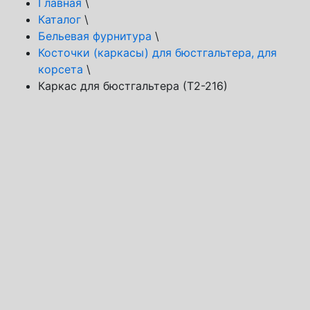
Главная
\
Каталог
\
Бельевая фурнитура
\
Косточки (каркасы) для бюстгальтера, для
корсета
\
Каркас для бюстгальтера (Т2-216)
Способы доставки
Транспортная компания СДЭК
Почта России