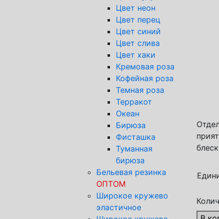
Цвет неон
Цвет перец
Цвет синий
Цвет слива
Цвет хаки
Кремовая роза
Спос
Кофейная роза
Тран
Темная роза
Почт
Терракот
Яндек
Океан
Отдел
Бирюза
прият
Фисташка
блеск
Туманная
бирюза
Бельевая резинка
Един
ОПТОМ
Широкое кружево
Колич
эластичное
В ко
Широкое кружево