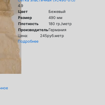
Сетка эластичная (УС490-015)
4.9
Цвет
Бежевый
Размер
490 мм
Плотность
180 гр./метр
Производитель
Германия
Цена:
245
руб.
метр
Подробнее
чное