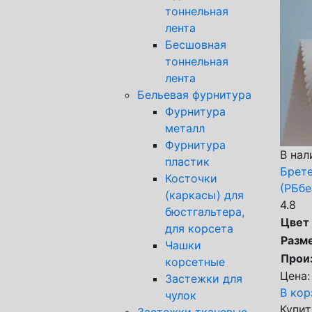
тоннельная
лента
Бесшовная
тоннельная
лента
Бельевая фурнитура
Фурнитура
металл
Фурнитура
В нал
пластик
Брете
Косточки
(РБбе
(каркасы) для
4.8
бюстгальтера,
Цвет
для корсета
Разм
Чашки
Прои
корсетные
Цена:
Застежки для
В кор
чулок
Купит
Застежки тканевые