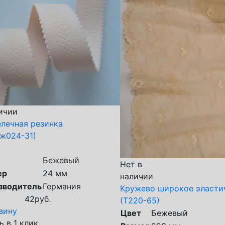
ичии
лечная резинка
ж024-31)
Бежевый
Нет в
ер
24 мм
наличии
зводитель
Германия
Кружево широкое эласти
42
руб.
(Т220-65)
зину
Цвет
Бежевый
ь в 1 клик