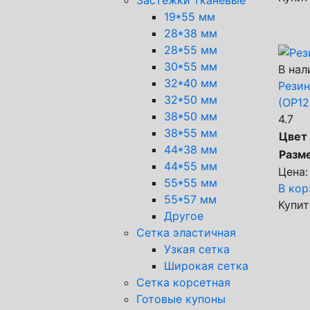
19*55 мм
28*38 мм
28*55 мм
30*55 мм
В нал
32*40 мм
Резин
32*50 мм
(ОР12
38*50 мм
4.7
38*55 мм
Цвет
44*38 мм
Разм
44*55 мм
Цена:
55*55 мм
В кор
55*57 мм
Купит
Другое
Сетка эластичная
Узкая сетка
Широкая сетка
Сетка корсетная
Готовые купоны