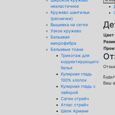
неэластичное
Кружево шантильи
(реснички)
Де
Вышивка на сетке
Узкое кружево
Цвет
Бельевая
Разм
микрофибра
Прои
Бельевые ткани
От
Трикотаж для
корректирующего
Отзыв
белья
Кулирная гладь
Будьт
100% хлопок
Ваш а
Кулирная гладь с
лайкрой
Сатин стрейч
Атлас стрейч
Шелк Армани