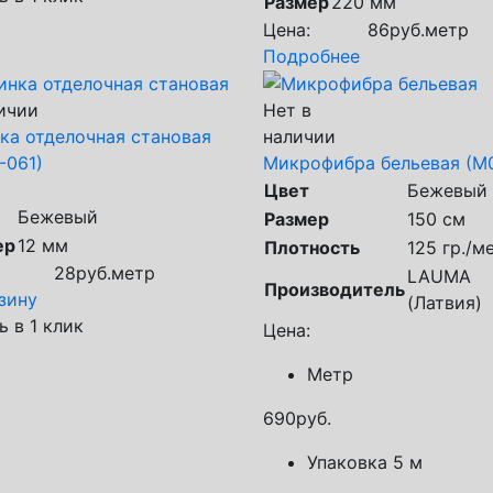
Размер
220 мм
Цена:
86
руб.
метр
Подробнее
ичии
Нет в
ка отделочная становая
наличии
-061)
Микрофибра бельевая (М
Цвет
Бежевый
Бежевый
Размер
150 см
ер
12 мм
Плотность
125 гр./м
28
руб.
метр
LAUMA
Производитель
зину
(Латвия)
ь в 1 клик
Цена:
Метр
690
руб.
Упаковка 5 м