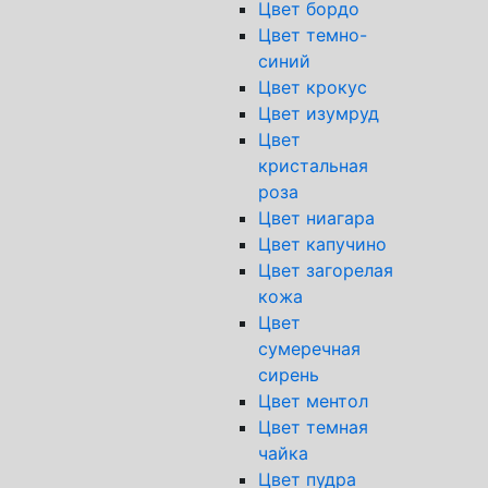
Цвет бордо
Цвет темно-
синий
Цвет крокус
Цвет изумруд
Цвет
кристальная
роза
Цвет ниагара
Цвет капучино
Цвет загорелая
кожа
Цвет
сумеречная
сирень
Цвет ментол
Цвет темная
чайка
Цвет пудра