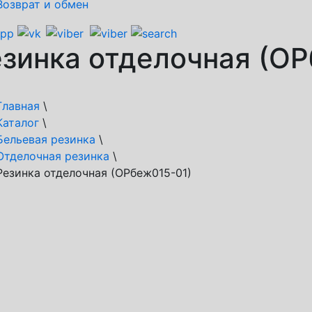
Возврат и обмен
зинка отделочная (О
Главная
\
Каталог
\
Бельевая резинка
\
Отделочная резинка
\
Резинка отделочная (ОРбеж015-01)