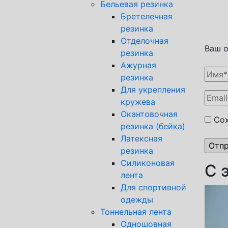
Бельевая резинка
Бретелечная
резинка
Отделочная
Ваш 
резинка
Ажурная
резинка
Для укрепления
кружева
Окантовочная
Сох
резинка (бейка)
Латексная
резинка
Силиконовая
С 
лента
Для спортивной
одежды
Тоннельная лента
Одношовная